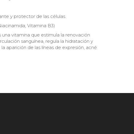
nte y protector de las células.
iacinamida, Vitamina B3)
 una vitamina que estimula la renovación
irculación sanguínea, regula la hidratación y
la aparición de las líneas de expresión, acné