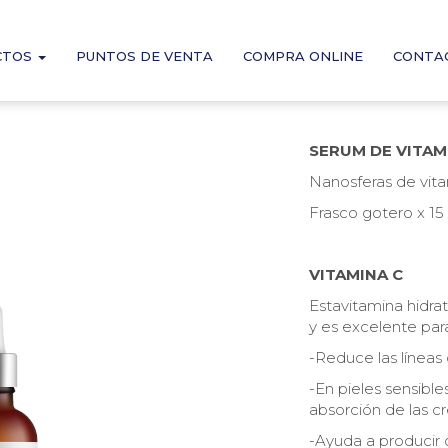
CTOS
PUNTOS DE VENTA
COMPRA ONLINE
CONTA
SERUM DE VITAM
Nanosferas de vita
Frasco gotero x 15
VITAMINA C
Estavitamina hidra
y es excelente par
-Reduce las líneas 
-En pieles sensible
absorción de las c
-Ayuda a producir