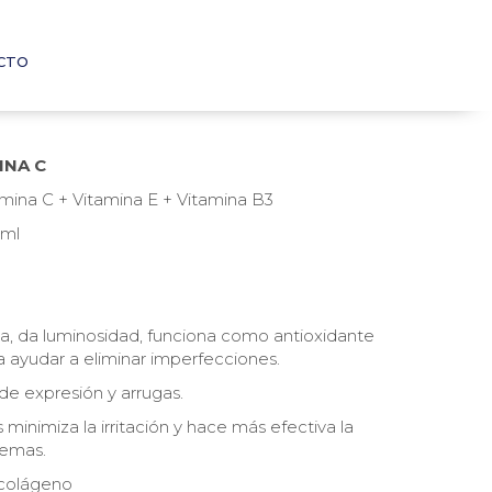
CTO
INA C
mina C + Vitamina E + Vitamina B3
 ml
ta, da luminosidad, funciona como antioxidante
a ayudar a eliminar imperfecciones.
de expresión y arrugas.
s minimiza la irritación y hace más efectiva la
remas.
 colágeno