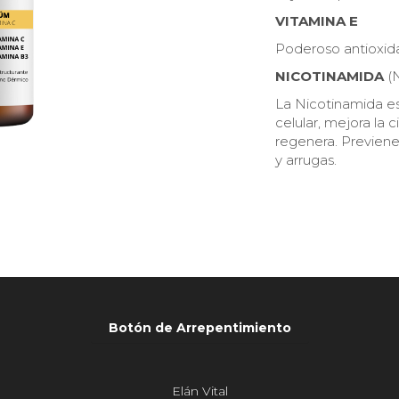
VITAMINA E
Poderoso antioxida
NICOTINAMIDA
(N
La Nicotinamida es
celular, mejora la c
regenera. Previene 
y
arrugas.
Botón de Arrepentimiento
Elán Vital